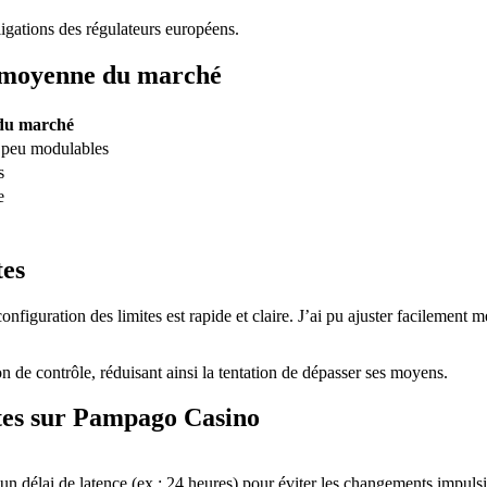
ligations des régulateurs européens.
 moyenne du marché
du marché
, peu modulables
s
e
tes
figuration des limites est rapide et claire. J’ai pu ajuster facilement 
on de contrôle, réduisant ainsi la tentation de dépasser ses moyens.
ites sur Pampago Casino
un délai de latence (ex : 24 heures) pour éviter les changements impulsi