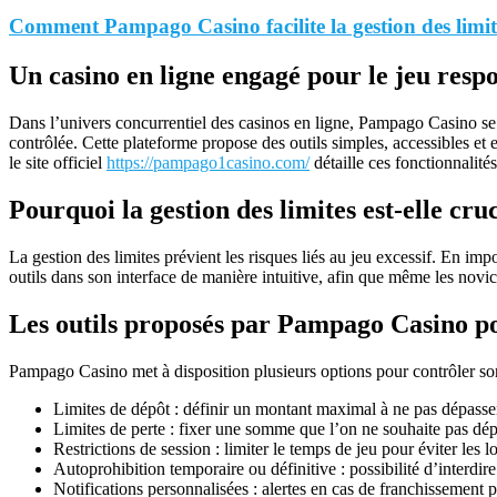
Comment Pampago Casino facilite la gestion des limit
Un casino en ligne engagé pour le jeu resp
Dans l’univers concurrentiel des casinos en ligne, Pampago Casino se di
contrôlée. Cette plateforme propose des outils simples, accessibles et 
le site officiel
https://pampago1casino.com/
détaille ces fonctionnalités
Pourquoi la gestion des limites est-elle cruc
La gestion des limites prévient les risques liés au jeu excessif. En i
outils dans son interface de manière intuitive, afin que même les novice
Les outils proposés par Pampago Casino po
Pampago Casino met à disposition plusieurs options pour contrôler son 
Limites de dépôt : définir un montant maximal à ne pas dépasse
Limites de perte : fixer une somme que l’on ne souhaite pas dépa
Restrictions de session : limiter le temps de jeu pour éviter les 
Autoprohibition temporaire ou définitive : possibilité d’interdi
Notifications personnalisées : alertes en cas de franchissement p