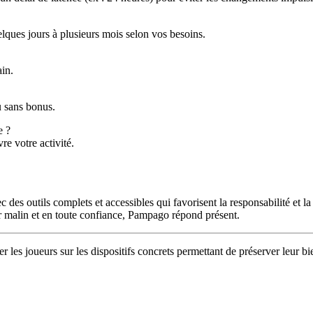
lques jours à plusieurs mois selon vos besoins.
in.
u sans bonus.
e ?
e votre activité.
des outils complets et accessibles qui favorisent la responsabilité et la
ouer malin et en toute confiance, Pampago répond présent.
r les joueurs sur les dispositifs concrets permettant de préserver leur bi