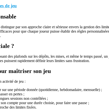
es de jeu
onsable
stingue par son approche claire et sérieuse envers la gestion des limite
efficaces pour que chaque joueur puisse établir des règles personnalisée
.
iale ?
mposant des plafonds sur les dépôts, les mises, et même le temps passé, u
s puissent rapidement définir leurs limites sans frustration.
ur maîtriser son jeu
activité de jeu :
r sur une période donnée (quotidienne, hebdomadaire, mensuelle) ;
sser en pertes ;
longues sessions non contrôlées ;
re son compte pour une durée choisie, pour faire une pause ;
roche des limites fixées.