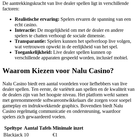
De aantrekkingskracht van live dealer spellen ligt in verschillende
factoren:
Realistische ervaring:
Spelers ervaren de spanning van een
echt casino.
Interactie:
De mogelijkheid om met de dealer en andere
spelers te chatten verhoogt de sociale dimensie.
Transparantie:
Spelers kunnen het spelverloop live volgen,
wat vertrouwen opwekt in de eerlijkheid van het spel.
Toegankelijkheid:
Live dealer spellen kunnen op
verschillende apparaten gespeeld worden, inclusief mobiel.
Waarom Kiezen voor Nalu Casino?
Nalu Casino biedt een aantal voordelen voor liefhebbers van live
dealer spellen. Ten eerste, de variëteit aan spellen en de kwaliteit van
de dealers zijn van het hoogste niveau. Het platform werkt samen
met gerenommeerde softwareontwikkelaars die zorgen voor soepel
gameplay en indrukwekkende graphics. Bovendien biedt Nalu
Casino regelmatig communicatie en ondersteuning, waardoor
spelers zich gewaardeerd voelen.
Speltype
Aantal Tafels
Minimale inzet
Blackjack
10
€1