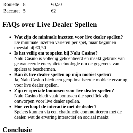
Roulette
8
€0,50
Baccarat
5
€2
FAQs over Live Dealer Spellen
Wat zijn de minimale inzetten voor live dealer spellen?
De minimale inzetten variëren per spel, maar beginnen
meestal bij €0,50.
Is het veilig om te spelen bij Nalu Casino?
Nalu Casino is volledig gelicentieerd en maakt gebruik van
geavanceerde encryptietechnologie om de gegevens van
spelers te beschermen.
Kan ik live dealer spellen op mijn mobiel spelen?
Ja, Nalu Casino biedt een geoptimaliseerde mobiele ervaring
voor live dealer spellen.
Zijn er speciale bonussen voor live dealer spellen?
Nalu Casino biedt vaak bonussen die specifiek zijn
ontworpen voor live dealer spellen.
Hoe verloopt de interactie met de dealer?
Spelers kunnen via een chatfunctie communiceren met de
dealer, wat de ervaring interactief en sociaal maakt.
Conclusie