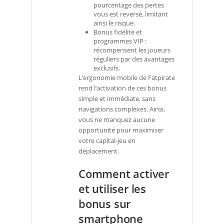
pourcentage des pertes
vous est reversé, limitant
ainsi le risque.
Bonus fidélité et
programmes VIP :
récompensent les joueurs
réguliers par des avantages
exclusifs.
L’ergonomie mobile de Fatpirate
rend l’activation de ces bonus
simple et immédiate, sans
navigations complexes. Ainsi,
vous ne manquez aucune
opportunité pour maximiser
votre capital-jeu en
déplacement.
Comment activer
et utiliser les
bonus sur
smartphone