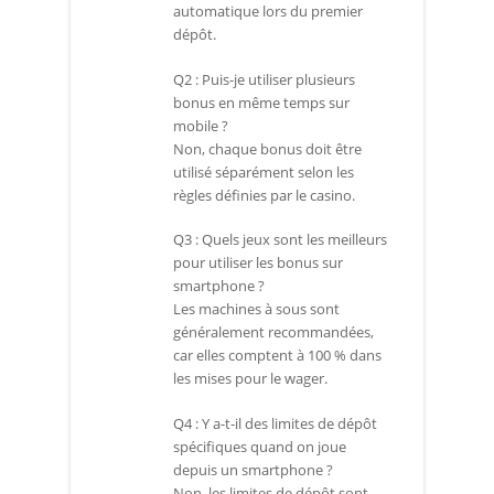
automatique lors du premier
dépôt.
Q2 : Puis-je utiliser plusieurs
bonus en même temps sur
mobile ?
Non, chaque bonus doit être
utilisé séparément selon les
règles définies par le casino.
Q3 : Quels jeux sont les meilleurs
pour utiliser les bonus sur
smartphone ?
Les machines à sous sont
généralement recommandées,
car elles comptent à 100 % dans
les mises pour le wager.
Q4 : Y a-t-il des limites de dépôt
spécifiques quand on joue
depuis un smartphone ?
Non, les limites de dépôt sont