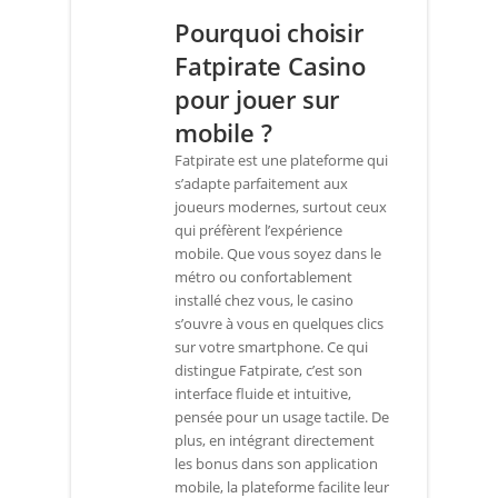
Pourquoi choisir
Fatpirate Casino
pour jouer sur
mobile ?
Fatpirate est une plateforme qui
s’adapte parfaitement aux
joueurs modernes, surtout ceux
qui préfèrent l’expérience
mobile. Que vous soyez dans le
métro ou confortablement
installé chez vous, le casino
s’ouvre à vous en quelques clics
sur votre smartphone. Ce qui
distingue Fatpirate, c’est son
interface fluide et intuitive,
pensée pour un usage tactile. De
plus, en intégrant directement
les bonus dans son application
mobile, la plateforme facilite leur