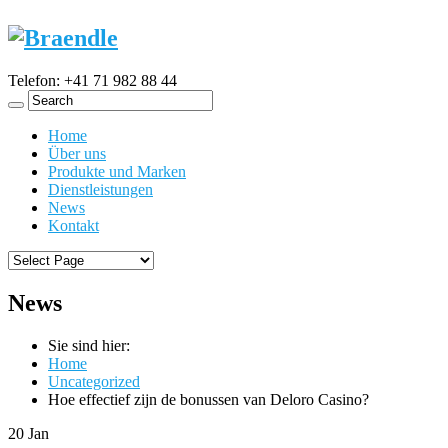
Telefon: +41 71 982 88 44
Home
Über uns
Produkte und Marken
Dienstleistungen
News
Kontakt
News
Sie sind hier:
Home
Uncategorized
Hoe effectief zijn de bonussen van Deloro Casino?
20
Jan